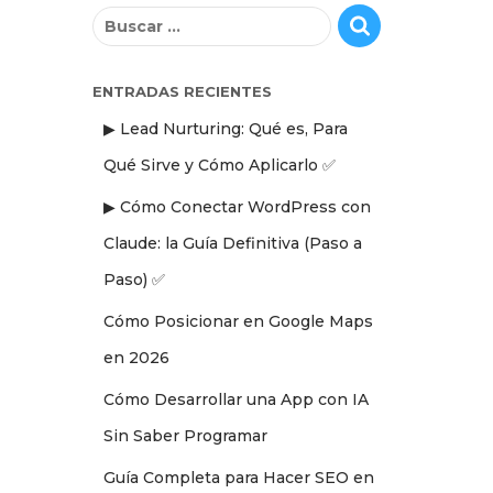
B
u
s
c
ENTRADAS RECIENTES
a
▶ Lead Nurturing: Qué es, Para
r
:
Qué Sirve y Cómo Aplicarlo ✅
▶ Cómo Conectar WordPress con
Claude: la Guía Definitiva (Paso a
Paso) ✅
Cómo Posicionar en Google Maps
en 2026
Cómo Desarrollar una App con IA
Sin Saber Programar
Guía Completa para Hacer SEO en