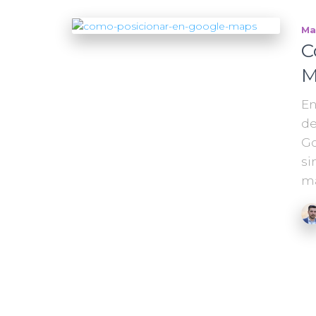
Ma
C
M
En
de
Go
si
ma