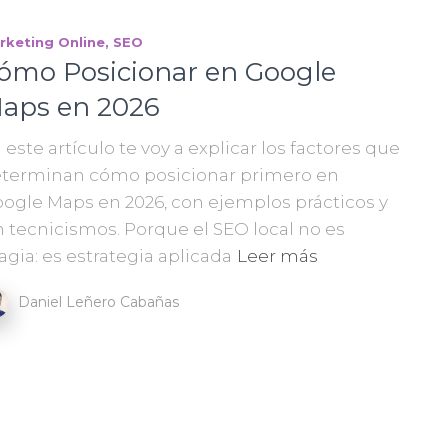
rketing Online
SEO
ómo Posicionar en Google
aps en 2026
 este artículo te voy a explicar los factores que
terminan cómo posicionar primero en
ogle Maps en 2026, con ejemplos prácticos y
n tecnicismos. Porque el SEO local no es
gia: es estrategia aplicada
Leer más
Daniel Leñero Cabañas