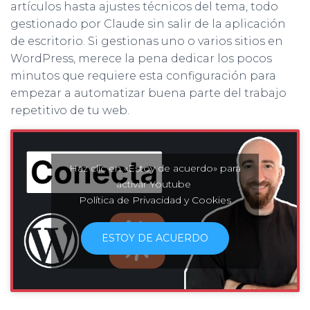
artículos hasta ajustes técnicos del tema, todo
gestionado por Claude sin salir de la aplicación
de escritorio. Si gestionas uno o varios sitios en
WordPress, merece la pena dedicar los pocos
minutos que requiere esta configuración para
empezar a automatizar buena parte del trabajo
repetitivo de tu web.
Haz clic en «Estoy de acuerdo» para
activar Youtube
Política de Privacidad y Cookies
ESTOY DE ACUERDO