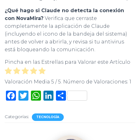
¿Qué hago si Claude no detecta la conexión
con NovaMira?
Verifica que cerraste
completamente la aplicación de Claude
(incluyendo el icono de la bandeja del sistema)
antes de volver a abrirla, y revisa si tu antivirus
está bloqueando la comunicación.
Pincha en las Estrellas para Valorar este Artículo
Valoración Media
5
/ 5. Número de Valoraciones:
1
F
T
W
Li
C
a
w
h
n
o
c
it
at
k
m
Categorías:
TECNOLOGÍA
e
te
s
e
p
b
r
A
dI
ar