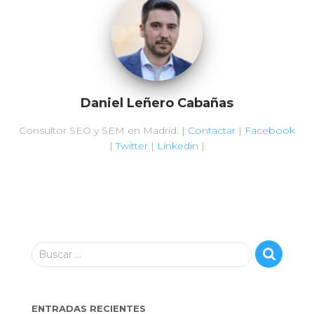
o
p
n
ti
o
p
r
k
Daniel Leñero Cabañas
Consultor SEO y SEM en Madrid. |
Contactar
|
Facebook
|
Twitter
|
Linkedin
|
B
Buscar …
u
s
c
ENTRADAS RECIENTES
a