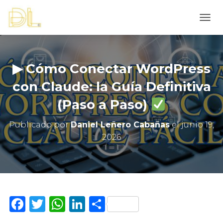
C
A
M
B
I
▶ Cómo Conectar WordPress
A
R
con Claude: la Guía Definitiva
M
(Paso a Paso)
O
D
O
Publicado por
Daniel Leñero Cabañas
el
junio 19,
D
2026
E
N
A
V
E
G
A
F
T
W
Li
C
C
a
w
h
n
o
I