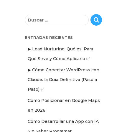
B
u
s
c
ENTRADAS RECIENTES
a
▶ Lead Nurturing: Qué es, Para
r
:
Qué Sirve y Cómo Aplicarlo ✅
▶ Cómo Conectar WordPress con
Claude: la Guía Definitiva (Paso a
Paso) ✅
Cómo Posicionar en Google Maps
en 2026
Cómo Desarrollar una App con IA
Sin Saber Programar