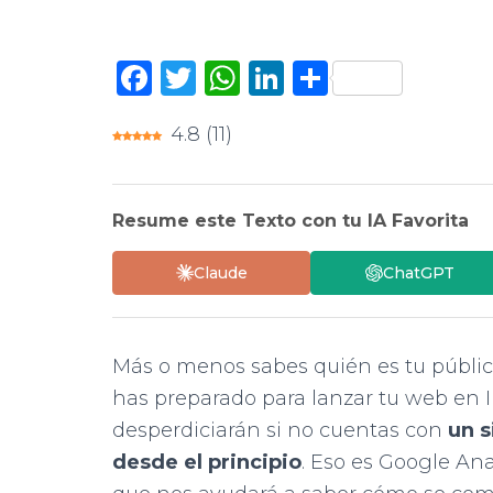
F
T
W
Li
C
a
w
h
n
o
4.8
(
11
)
c
it
at
k
m
e
te
s
e
p
b
r
A
dI
ar
Resume este Texto con tu IA Favorita
o
p
n
ti
Claude
ChatGPT
o
p
r
k
Más o menos sabes quién es tu públic
has preparado para lanzar tu web en I
desperdiciarán si no cuentas con
un s
desde el principio
. Eso es Google Ana