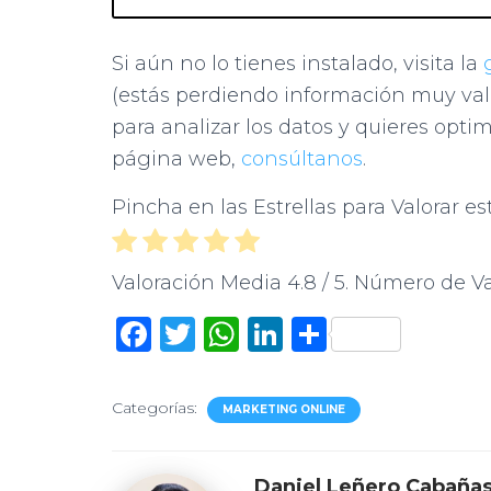
Si aún no lo tienes instalado, visita la
(estás perdiendo información muy valio
para analizar los datos y quieres optim
página web,
consúltanos
.
Pincha en las Estrellas para Valorar es
Valoración Media
4.8
/ 5. Número de V
F
T
W
Li
C
a
w
h
n
o
c
it
at
k
m
Categorías:
MARKETING ONLINE
e
te
s
e
p
b
r
A
dI
ar
Daniel Leñero Cabaña