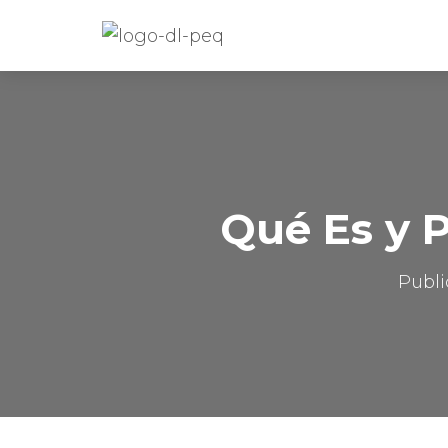
Qué Es y P
Publ